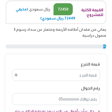
72450
ريال سعودي
(متبقي
القيمة الكلية
للمشروع:
72449 ريال سعودي)
يعاني من فقدان أطافه الأربعة ومتعثر عن سداد رسوم 3
فصول دراسية
0%
قيمة التبرع
رقم الجوال
في حال تبقّت أموال من التبرع بعد تغطية الحالة، سيتم