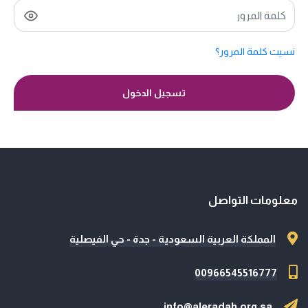
نسيت كلمة المرور؟
تسجيل الدخول
معلومات التواصل
المملكة العربية السعودية - جدة - حي الفيصلية
00966545516777
info@aleradah.org.sa