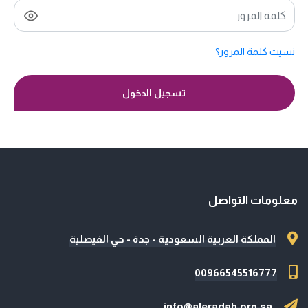
نسيت كلمة المرور؟
تسجيل الدخول
معلومات التواصل
المملكة العربية السعودية - جدة - حي الفيصلية
00966545516777
info@aleradah.org.sa